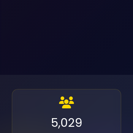
5,246