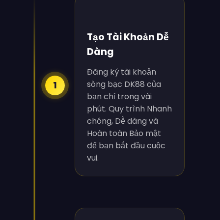
Tạo Tài Khoản Dễ
Dàng
Đăng ký tài khoản
sòng bạc DK88 của
1
bạn chỉ trong vài
phút. Quy trình Nhanh
chóng, Dễ dàng và
Hoàn toàn Bảo mật
để bạn bắt đầu cuộc
vui.