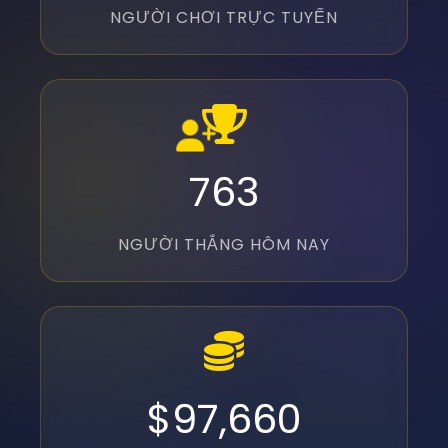
NGƯỜI CHƠI TRỰC TUYẾN
799
NGƯỜI THẮNG HÔM NAY
$102,643