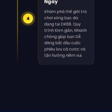
Ngay
Khám phá thế giới trò
chơi sòng bạc đa
4
dạng tại DK88. Quy
trình Đơn giản, Nhanh
chóng giúp bạn Dễ
dàng bắt đầu cuộc
phiêu lưu cá cược và
tận hưởng niềm vui.