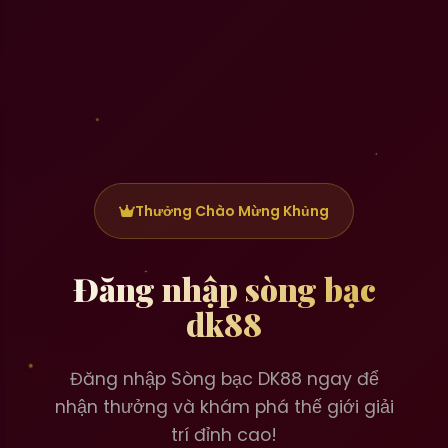
Thưởng Chào Mừng Khủng
Đăng nhập sòng bạc
dk88
Đăng nhập Sòng bạc DK88 ngay để
nhận thưởng và khám phá thế giới giải
trí đỉnh cao!