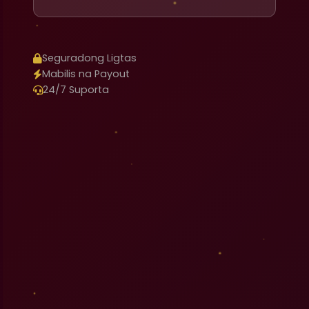
Seguradong Ligtas
Mabilis na Payout
24/7 Suporta