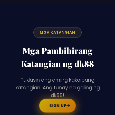
MGA KATANGIAN
Mga Pambihirang
Katangian ng dk88
Tuklasin ang aming kakaibang
katangian. Ang tunay na galing ng
dk88!
SIGN UP