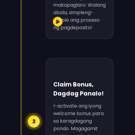
makapaglaro. Walang
abala, simpleng-
simple ang proseso
ng pagdeposito!
Claim Bonus,
Dagdag Panalo!
I-activate ang iyong
welcome bonus para
sa karagdagang
3
pondo. Magagamit