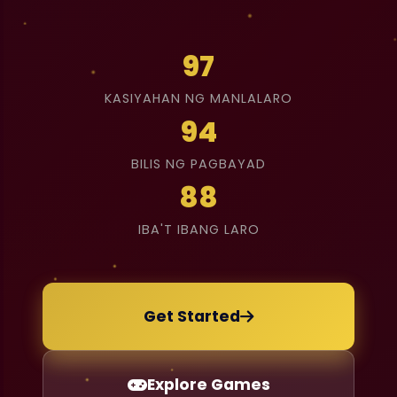
97
KASIYAHAN NG MANLALARO
94
BILIS NG PAGBAYAD
88
IBA'T IBANG LARO
Get Started
Explore Games