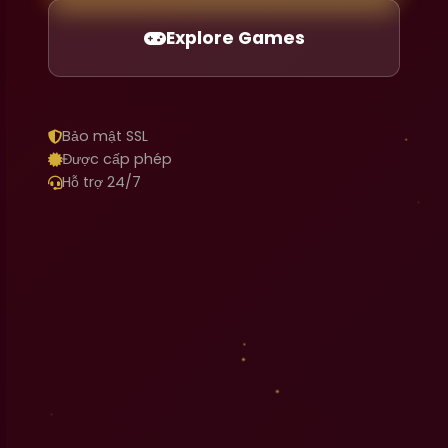
Explore Games
Bảo mật SSL
Được cấp phép
Hỗ trợ 24/7