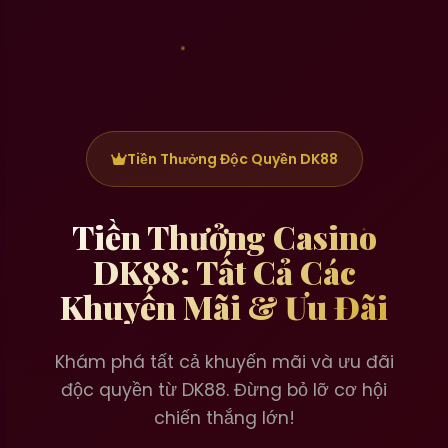
Tiền Thưởng Độc Quyền DK88
Tiền Thưởng Casino
DK88: Tất Cả Các
Khuyến Mãi & Ưu Đãi
Khám phá tất cả khuyến mãi và ưu đãi
độc quyền từ DK88. Đừng bỏ lỡ cơ hội
chiến thắng lớn!