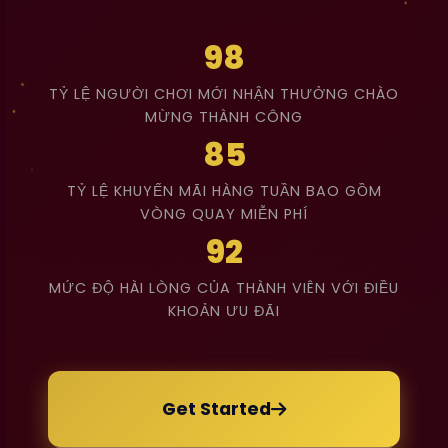
98
TỶ LỆ NGƯỜI CHƠI MỚI NHẬN THƯỞNG CHÀO
MỪNG THÀNH CÔNG
85
TỶ LỆ KHUYẾN MÃI HÀNG TUẦN BAO GỒM
VÒNG QUAY MIỄN PHÍ
92
MỨC ĐỘ HÀI LÒNG CỦA THÀNH VIÊN VỚI ĐIỀU
KHOẢN ƯU ĐÃI
Get Started