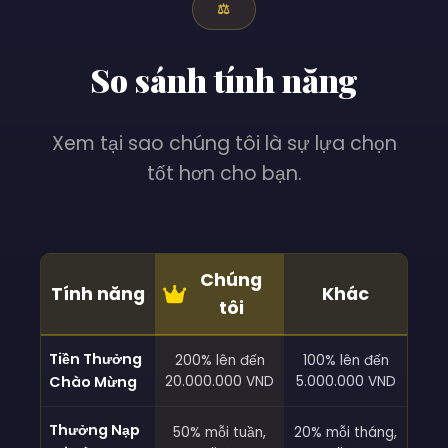
⚖️
So sánh tính năng
Xem tại sao chúng tôi là sự lựa chọn
tốt hơn cho bạn.
Chúng
Tính năng
Khác
tôi
Tiền Thưởng
200% lên đến
100% lên đến
Chào Mừng
20.000.000 VND
5.000.000 VND
Thưởng Nạp
50% mỗi tuần,
20% mỗi tháng,